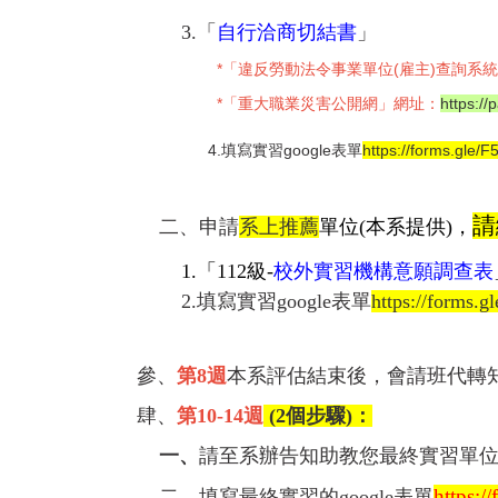
3.「
自行洽商切結書
」
*「違反勞動法令事業單位(雇主)查詢系統
*「重大職業災害公開網」網址：
https://
4.填寫實習google表單
https://forms.gle
請
二、申請
系上推薦
單位(本系提供)，
1.「112級-
校外實習機構意願調查表
2.填寫實習google表單
https://forms.
參、
第8週
本系評估結束後，會請班代轉
肆、
第10-14週
(2個步驟)：
一、
請至系辦告知助教您最終實習單
https:/
二、
填寫最終實習的google表單