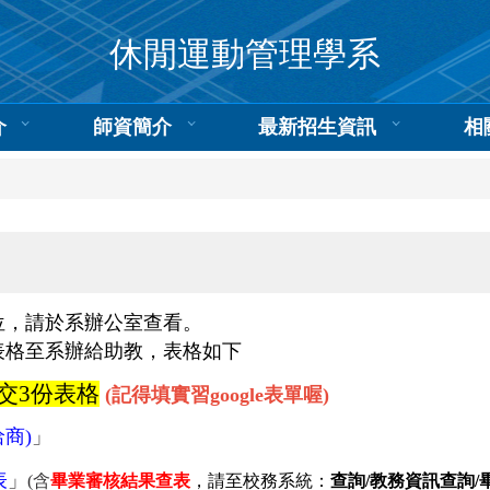
休閒運動管理學系
介
師資簡介
最新招生資訊
相
位，請於
系辦公室查看。
表格至系辦給助教，表格如下
交3份表格
(記得填實習google表單喔)
商)
」
表
」
(含
畢業審核結果查表
，請至校務系統：
查詢/教務資訊查詢/