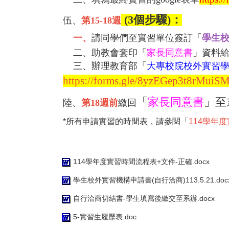
(3個步驟)：
伍、
第15-18週
一、
請同學們至實習單位簽訂「
學生
二、
助教會套印「
家長同意書
」資料
三、辦理教育部「
大專校院校外實習
https://forms.gle/8yzEGep3t8rMuiS
「
家長同意書
」至
陸、
第18週前
繳回
*所有申請實習的時間表，請參閱「
114學年
114學年度實習時間流程表+文件-正確.docx
學生校外實習機構申請書(自行洽商)113.5.21.doc
自行洽商切結書-學生填寫後繳交至系辦.docx
5-實習生履歷表.doc