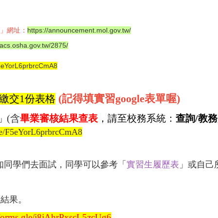
」
網址：
https://announcement.mol.gov.tw/
pacs.osha.gov.tw/2875/
/F5eYorL6prbrcCmA8
繳交1份表格
(記得填實習google表單喔)
(含
畢業審核結果查表
，請至校務系統：
查詢/教
」
gle/F5eYorL6prbrcCmA8
知同學們去面試，同學可以參考「
實習生履歷表
」或自己
位結果。
/forms.gle/j8jAhrPxscL5zcUg6