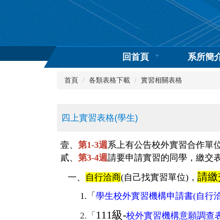
跳
到
主
要
內
回首頁
系所簡
容
區
首頁
各類表格下載
實習相關表格
四上實習表格(學生)
壹、
第1-3週
系上有公告校外實習合作單
貳、
第3-4週
請要申請實習的同學，
繳交
請繳
一、
自行洽商
(自己找實習單位)，
1.「
學生校外實習機構申請書(自行洽
111級-
2.「
校外實習機構意願調查