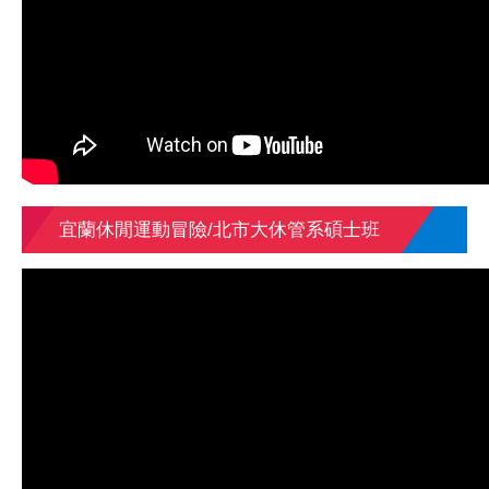
宜蘭休閒運動冒險/北市大休管系碩士班