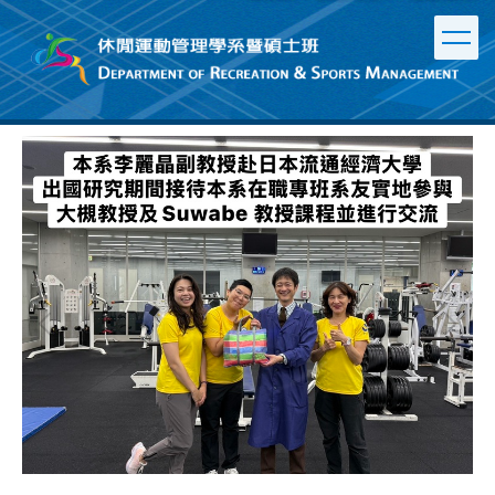
跳
到
主
要
內
容
區