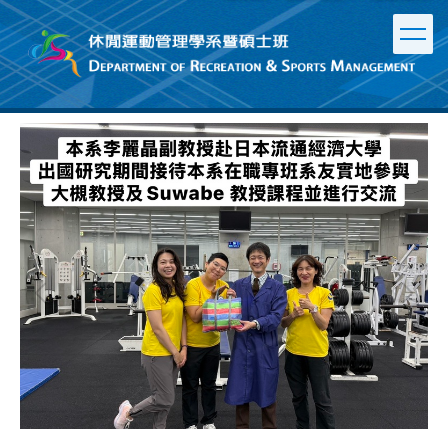
跳
到
主
要
內
容
區