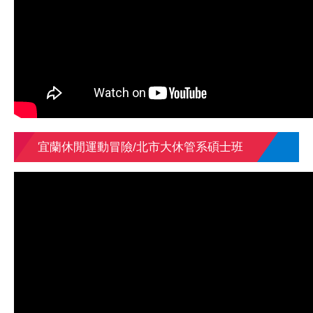
宜蘭休閒運動冒險/北市大休管系碩士班