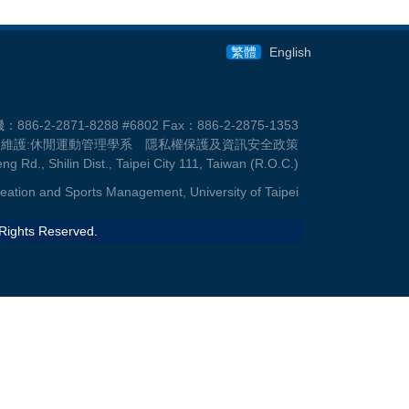
繁體
English
-2871-8288 #6802 Fax：886-2-2875-1353
i.edu.tw 維護:休閒運動管理學系 隱私權保護及資訊安全政策
g Rd., Shilin Dist., Taipei City 111, Taiwan (R.O.C.)
eation and Sports Management, University of Taipei
 Rights Reserved.