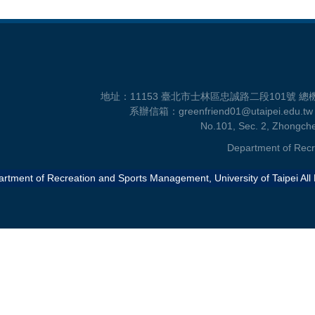
地址：11153 臺北市士林區忠誠路二段101號 總機：886-2
系辦信箱：greenfriend01@utaipe
No.101, Sec. 2, Zhongchen
Department of Recr
rtment of Recreation and Sports Management, University of Taipei All